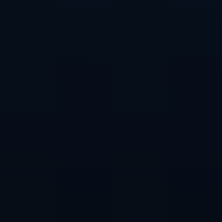
兰德尔表现抢眼：场均22分7板6助，真实命中率破60%
015期成毅福彩3D预测：直选5码复式推荐
全运会男篮：徐杰砍下18分7助攻 广东力克浙江捧杯
徐杰14分7助赵睿13分7助 广东男篮击败浙江男篮
015期彩鱼福彩3D预测：组六复式奖号推荐
Categories
公司新闻
行业资讯