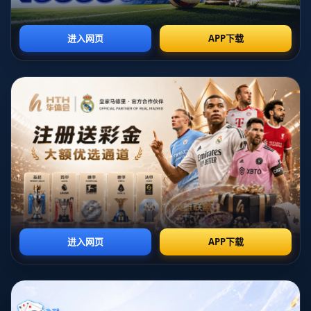
**探讨赛事对沈阳的影响**
此次*新闻发布会*的举办地沈阳，以其深厚的体育文化传统和活跃
的运动氛围，被认为是此次赛事的理想之地。沈阳拥有悠久的体育
发展历史，且一直以来对羽毛球运动给予了巨大的支持。这样的背
景，无疑为李永波羽毛球公开赛的成功举办提供了有力的保障。
除了运动层面的影响，此次赛事也将为沈阳的经济带来新的活力。
作为一项国际赛事，它将吸引大量游客，为本地的酒店、餐饮以及