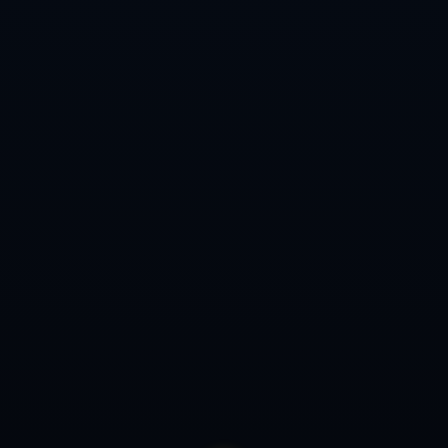
19岁中国小将刘士铭完成留洋首秀 西班牙第9级别
联赛打满全场.
Contact Us
Contact: 华体会
Phone: 18579831179
Tel: 0371-9358942
E-mail: admin@globe-hthplay.com
Add:云南省红河哈尼族彝族自治州建水县盘江乡
Copyright 2024
华体会 - 华体会平台 - 华体会体育官网
All Rights by
华体会