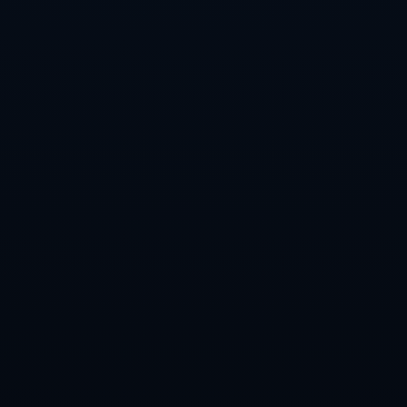
NEWS
恭迎少主还巢！滕哈格：被曼联解雇后或离开足球
回家继承万贯家财_公司_父亲_主帅.
洛夫顿：多威会站出来帮助球队 我们会向总冠军发
起冲击！.
阿隆索面临危险！皇马主帅今夜不胜恐下课
郑智、黄博文等一众前国脚，现场观战中沙之战！.
曾凡博14+8楊瀚森16+6中國男籃六人得分上雙大勝
關島48分.
76人傷病名單新增球員 雷霆內線形勢嚴峻 原本健康
的球隊出現傷病.
官方回應：不會對裁判肘擊羅伯遜事件做出任何懲
罰！.