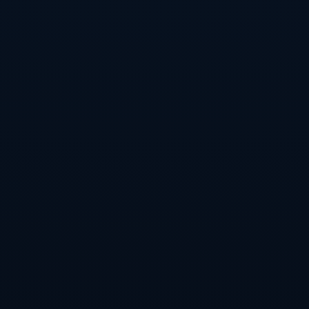
这种强强对话必将吸引无数球迷的目光，对战双方如何应对压力、
调整策略并发挥出最佳状态，将为本赛季的英超增添浓墨重彩的一
笔。
PREVIOUS：
2022卡塔爾世界杯開幕式介紹.
NEXT：
羅克用盡辦法卻依然無法讓弗裏克動搖.
Related News
014期胡亚楠福彩3D预测：和值解析与奖号推荐