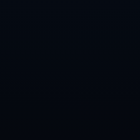
费迪南德：我从没见过曼联表现这么糟糕，比赛各
个方面都令人尴尬.
Contact Us
Contact: 华体会
Phone: 18579831179
Tel: 0371-9358942
E-mail: admin@globe-hthplay.com
Add:云南省红河哈尼族彝族自治州建水县盘江乡