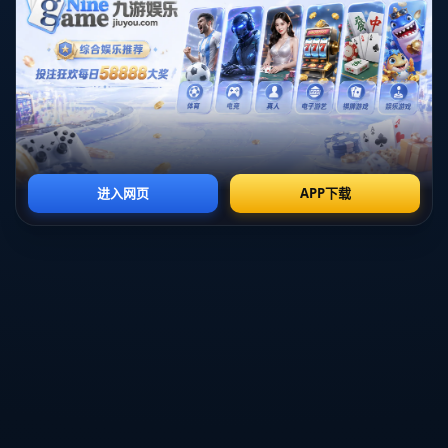
理优势。尤其是过去的几次客场作战中，热刺都在伊普斯维奇的主
场取得过积分。但需要注意的是，**足球比赛中的心理优势往往易
被场上细节瞬间逆转**，因此任何一方都不能掉以轻心。
### 案例分析
上赛季的某场相似对决中，伊普斯维奇在全场被动的情况下，凭借
一记反击成功扳平比分。这场比赛成为球队在心理上的重要提升，
也为本场提供了**战术灵感**。而热刺则在最近的客场比赛中展现
出了**顽强的韧性**，一度在落后情况下实现反超。两队在面临逆
境时的应对能力，将在本次交锋中接受全新考验。