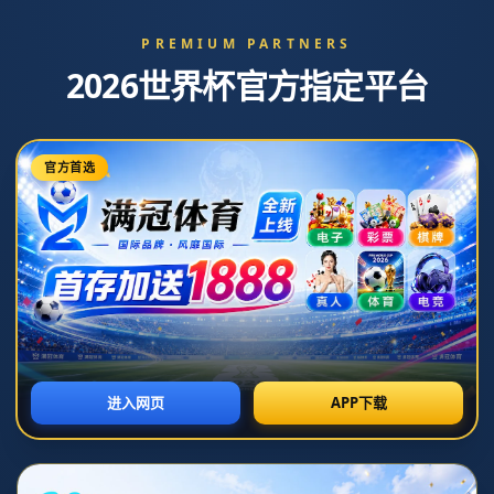
Toggl
navig
首页
> NEWS
NEWS
科曼達歐冠50場裏程碑！一紀錄 C羅梅西
都望塵莫及！.
**科曼達歐冠50場里程碑：一項C羅、梅西都望塵莫及的紀錄**
近年來，歐洲足壇以其激烈的競爭和頂尖的水平吸引了全球數十億
球迷的目光。其中，歐冠更是被譽為球員夢寐以求的舞台。各大巨
星如C羅和梅西在這裡創下無數輝煌紀錄。然而，有一位球員，艾
迪·科曼，卻在參加歐冠的50場比賽中，創造了一項連這兩位足壇傳