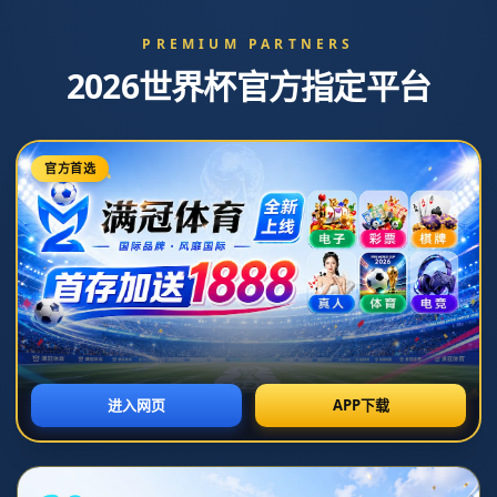
Toggl
navig
首页
> NEWS
NEWS
湖人黄蜂浓眉詹姆斯.
# 湖人VS黄蜂：浓眉与詹姆斯的双核力量再掀风暴