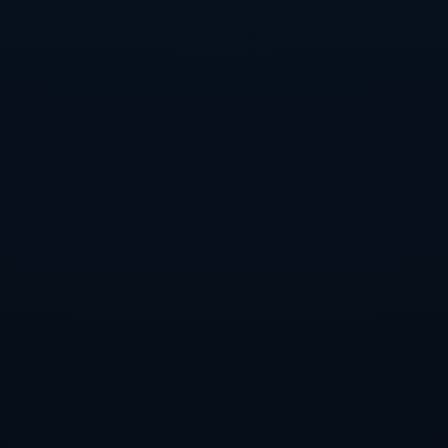
外寻找“第三火力点”的策略，或许将成为湖人能否在未来高歌猛进
的核心关键。
---
通过分析可以看出，无论是湖人凭借詹眉的双核实力统治赛场，还
是黄蜂以年轻球员的拼劲制造惊喜，每一次湖人对战黄蜂的交锋都
堪称精彩绝伦。这样的较量，在本赛季乃至更多赛季中都值得球迷
期待。
PREVIOUS：
思想引领 铸魂育人——高校党的建设与思想政治
工作开创新局面.
NEXT：
港澳居民“北上”！途经珠海公路口岸港澳单牌车突破
500万辆次.
Related News