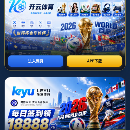
篮球迷们对湖人的名字一定不陌生，这支豪门球队近年来凭借**莱
布朗·詹姆斯（LeBron James）**与**安东尼·戴维斯（Anthony
Davis，浓眉）**的双核组合再次崛起。在他们的领衔之下，湖人屡
次在比赛中展现出了令人惊叹的统治力。而当湖人迎战黄蜂时，这
种强者对决无疑让球迷兴奋不已。那么，当"湖人"与“黄蜂”在赛场
交锋之时，詹姆斯与浓眉的化学反应又交出了怎样的成绩单？
---
### **湖人VS黄蜂：双核对决抢占焦点**
湖人与黄蜂的对阵总让人期待。这不仅是两支拥有不同时代篮球风
格球队的碰撞，更是**詹姆斯与黄蜂队新锐球员之间的代际较量