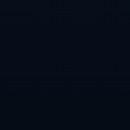
014期胡亚楠福彩3D预测：和值解析与奖号推荐
兰德尔表现抢眼：场均22分7板6助，真实命中率破60%
015期成毅福彩3D预测：直选5码复式推荐
全运会男篮：徐杰砍下18分7助攻 广东力克浙江捧杯
徐杰14分7助赵睿13分7助 广东男篮击败浙江男篮
015期彩鱼福彩3D预测：组六复式奖号推荐
Categories
公司新闻