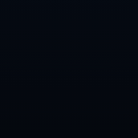
英超阿斯顿维拉VS伊普斯维奇预测分析：维拉前后
场两名球员回归，包括头号射手在内！.
Contact Us
Contact: 华体会
Phone: 18579831179
Tel: 0371-9358942
E-mail: admin@globe-hthplay.com
Add:云南省红河哈尼族彝族自治州建水县盘江乡
Copyright 2024
华体会 - 华体会平台 - 华体会体育官网
All Rights by
华体会