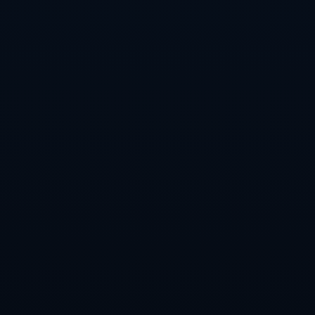
全运会男篮：徐杰砍下18分7助攻 广东力克浙江捧杯
徐杰14分7助赵睿13分7助 广东男篮击败浙江男篮
015期彩鱼福彩3D预测：组六复式奖号推荐
Categories
公司新闻
行业资讯
NEWS