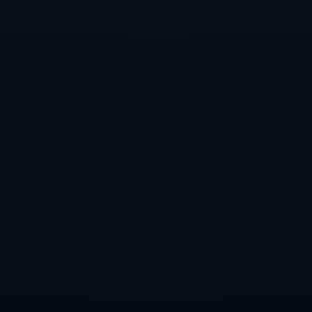
全运会男篮：徐杰砍下18分7助攻 广东力克浙江捧杯
徐杰14分7助赵睿13分7助 广东男篮击败浙江男篮
015期彩鱼福彩3D预测：组六复式奖号推荐
Categories
公司新闻
行业资讯
NEWS