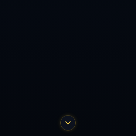
Contact Us
Contact: 华体会
Phone: 18579831179
Tel: 0371-9358942
E-mail: admin@globe-hthplay.com
Add:云南省红河哈尼族彝族自治州建水县盘江乡
Copyright 2024
华体会 - 华体会平台 - 华体会体育官网
All Rights by
华体会