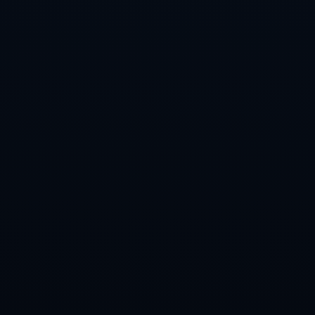
体坛午爆｜俱乐部杯山东男篮今战北京，亚冠泰山
11日战光州FC.
[赛车]杨恩东应变进决赛 DN多耐车队霸榜.
終於打破沈默！馬奎爾回應遭辱罵：我能應付壓力
和批評.
北京时间11月6日凌晨04：00，欧冠第4轮迎来一场
焦点对话，皇马坐镇主场迎战AC米兰。皇马是夺得
欧冠冠军最多的球队(15次)，而AC米兰则是欧冠冠
军第2多的球队(7次)...
彭馬送靚鞋給艾達拿拜奧.
卡拉格：利物浦队中有四、五名球员不被看好，在
三个位置还能提升.
抱團聯盟根源：香波特談詹姆斯影響NBA.