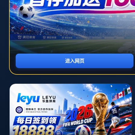
广泛的
斯洛特欲率利物浦重塑辉
### 
煌，欧冠征途预算8000万欧
在这场
曼聯傳奇後衛埃弗拉承認他
與哈裏·馬奎爾進行了私下會
队内部
談.
冬日赛里木湖华丽展现，冰
推冰泡冰花点缀奇景
盧比亞萊斯辭職 西班牙足協
主席候選人競爭激烈.
希腊圣托里尼岛附近发生5.0
级地震.
荷蘭國家隊歷屆歐洲杯戰績.
國安惜敗泰山：成也姜祥佑
敗也姜祥佑，蘇亞雷斯心情