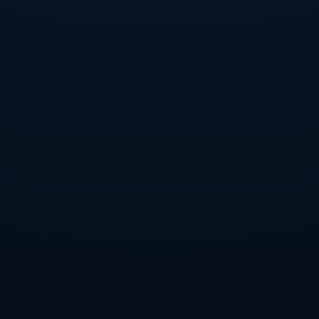
诚宇的道歉不仅仅是简单的几句言辞，而是他对团队负责任的表现。**对
这样做，凸显了他对集体荣誉的珍视和对自身职责的清醒认识。
心理承受力的考验与提升