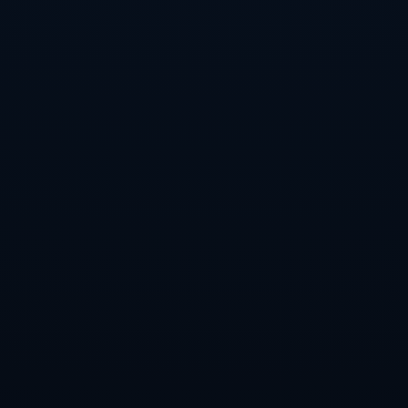
点也为我们探讨足球运动中的心理承受力提供了一个契机。**在高强度的
失误后迅速调整心态，并从中吸取教训，这对未来的比赛无疑是一种财富
体育中，有许多球员因为在关键时刻的失误受到舆论指责，甚至影响职业生
例如，著名球员贝克汉姆在1998年的世界杯中因一张红牌导致英格兰出局
终赢得了全世界的认可。
团队的力量：不仅仅是一个人的游戏
称为是团队的运动，正因为它需要每一个队员的协作与支持。在刘诚宇失点
励、教练的包容以及球迷们的理解，都让刘诚宇在心理上得到了巨大的安慰
整个球队的凝聚力。
足球场上，每一个球员都是团队的一部分**，没有人能独自承担或永远不
团队的支持和自我的调整找到成长的契机。*这不仅是足球的魅力所在，也
诚宇的故事，我们看到体育竞技中**勇于面对和敢于承担的重要性**。