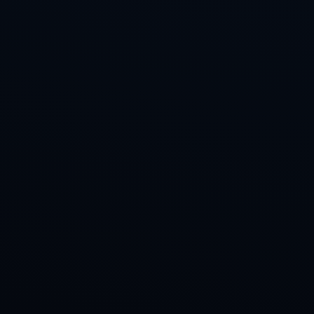
Rela
01
兰德
01
全运
徐杰
01