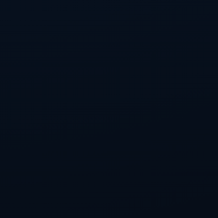
。这位前锋在开场仅2分钟便抓住机会，头球破门，为皇
。在之前的比赛中，马里亚诺更多时候是以替补身份登
比利亚雷亚尔的连续进攻给皇马防线带来巨大压力。在一
此前的优势被抹平的窘境。赛后，库尔图瓦也承认这是一
协作。尽管开场不久即落后，但他们始终没有放弃追平甚
线，最终通过点球机会成功扳平比分。这种坚韧的表现，