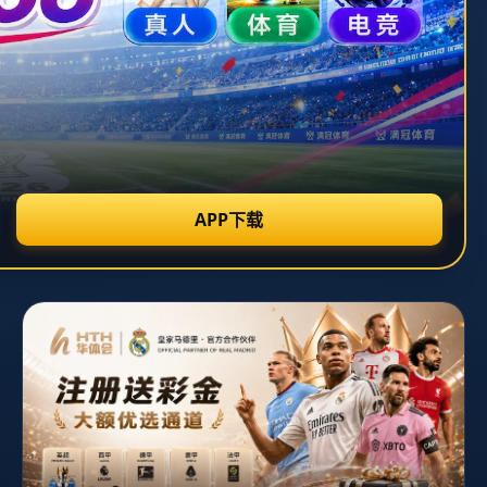
亚诺·迪亚斯的迅猛开局**