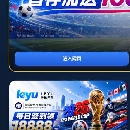
**马里
明年2月見.
莫德里奇世界波 皇家马德里.
费内巴切有意卡塞米罗 曼联
想回收2000万欧元.
2020賽季中超聯賽第16輪比
賽集錦.
沙特豪門利雅得青年人官宣
前申花外援伊哈洛加盟球隊
簽約至2023年6月.
人气太高了！球迷对梅西对
阵奥林匹亚两传一射的疯狂
反应！.
拜仁等队争抢哈姆扎，球员
倾向选择巴萨