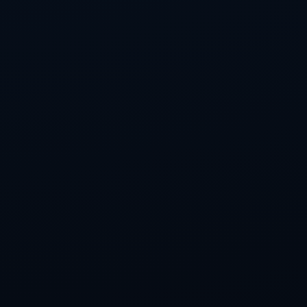
深远影响。皇家马德里虽然未能全取三分，但仍然处于冠
竞争力，为后续的赛季增加了不少信心。
调能力不足，以及在快速反击中的变阵不力。比利亚雷亚
攻。
贵的调整机会。对于球迷而言，这样的比赛无疑是本赛季
迷津津乐道的话题，也是日后分析这场比赛时不可或缺的一