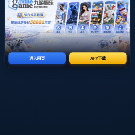
**萊萬多夫斯基的加盟**可謂彌補了巴薩此前鋒線的短板，這也賦
予哈維更多戰術應變的空間。例如，本場比賽中，哈維將中場的控
制與鋒線的壓迫結合得相得益彰，而萊萬多次拉開空間，引導進攻
方向，成為全場關鍵。