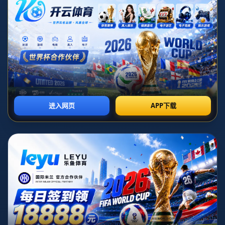
### 皇馬延續連勝勢頭，韋尼修斯表現搶眼
第5輪中，**皇家馬德里**繼續保持穩定的狀態，客場3-1擊敗對手
馬洛卡，豪取五連勝。馬洛卡在上半場雖然率先通過一次定位球成
功破門，但皇馬迅速調整了節奏。韋尼修斯用一次冷靜的單刀進球
將比分扳平，隨後羅德里戈和後腰巴爾韋德憑藉個人能力分別完成
進球，徹底鎖定勝局。這場比賽中，韋尼修斯的速度和靈活性再次
成為皇馬進攻的關鍵，他單場製造了4次射門機會，幾乎撕裂了馬洛
卡的防線。