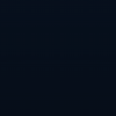
熱門的實力，而像阿爾梅里亞這種新晉球隊也為聯賽增加了更多的
看點。本輪比賽再一次證明，西甲依然是全球技術和戰術水平最高
的聯賽之一，值得每一位足球愛好者的持續關注。
PREVIOUS：
丁俊晖入场玉山斯诺克世界赛，期待取得好成
绩！.
NEXT：
龍獅隊與丁彥雨航的團隊聊得火熱 但尚未敲定簽約事