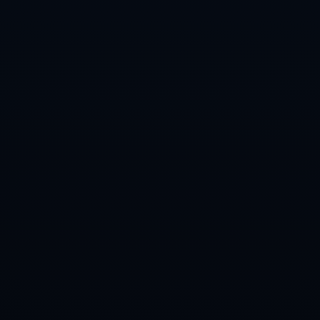
DPOY悬念再起.
“别看我腿短，气场照样两米八！——西高地守门员
的自豪”
英超西汉姆联VS布伦特福德预测分析：波特上任后
5场，西汉姆就赢了1场！.
总台记者观察丨美俄欧博弈 英国欲当欧洲战略“新
支点”.
泰里耶蝎子摆尾技惊四座，多角度回放冲击普斯卡
什奖
Contact Us
Contact: 华体会
Phone: 18579831179