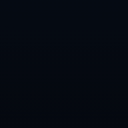
[冰雪]2026年冬奥会主题口号发布.
英超：孙兴慜失点 热刺队2-2狼队.
20-21賽季德甲聯賽第3輪比賽集錦.
【中超】中路城门洞开，梅州客家队以两连败收官.
王安宇太厉害了，滑着滑着就滑成专业选手了哈哈
哈
北爱赛奥沙利文携小特晋级 梁文博傅家俊输内战.
Contact Us
Contact: 华体会
Phone: 18579831179
Tel: 0371-9358942