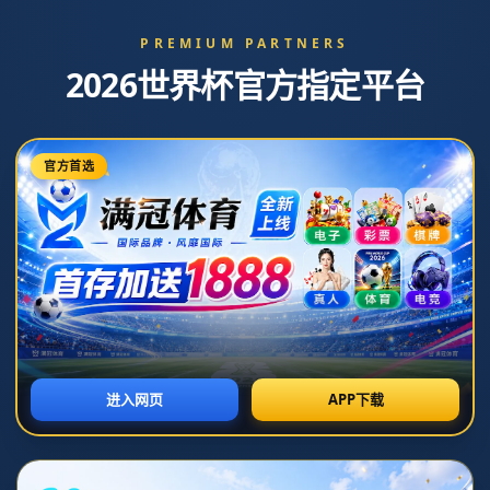
Toggl
navig
首页
> NEWS
NEWS
【原创】竞彩足球预测专家推荐：周六021
法甲 巴黎圣日耳曼VS兰斯.
**竞彩足球预测专家推荐：巴黎圣日耳曼VS兰斯之战解读**
在即将到来的周六，足球迷们期待已久的法甲大赛：巴黎圣日耳曼
VS兰斯，将如期上演。这场比赛不仅是球迷们的一次视觉盛宴，也
是竞彩足球爱好者的一次竞猜良机。本文将深度分析两队的实力、
阵容以及近期状态，以提供更为精准的**竞彩足球预测**。