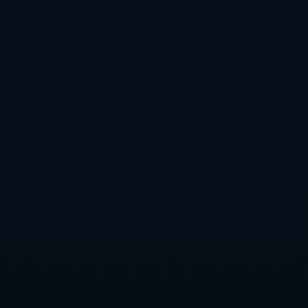
PREVIOUS：
哈達威回應籃球水平質疑：雷迪克若在我們時代
也難以在公園立足.
NEXT：
世乒赛国乒男女队携手进入八强.
Related News
014期胡亚楠福彩3D预测：和值解析与奖号推荐
兰德尔表现抢眼：场均22分7板6助，真实命中率破60%
015期成毅福彩3D预测：直选5码复式推荐
全运会男篮：徐杰砍下18分7助攻 广东力克浙江捧杯
徐杰14分7助赵睿13分7助 广东男篮击败浙江男篮