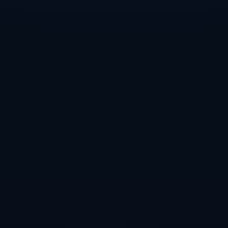
等多个方面总结经验，从而在未来的比赛中更加自信且从容。毕
竟，职业网坛从来不乏起起落落，而真正的强者都能从失败中找到
成长的契机。
**阿卡普尔科的夜晚或许为他带来了一丝失意，但未来依旧充满可
能性。** 布云朝克特的故事才刚刚开始，而这场与米克尔森的鏖战
将成为他职业生涯中一段宝贵的记忆，也为中国网球未来的蓬勃发
展注入了更多期待。
PREVIOUS：
港珠澳大桥半马赛：柏林马拉松冠军门格沙夺魁.
NEXT：
中东部以偏冷状态开启数九天 明天南方降水范围有所扩
大.
Related News
014期胡亚楠福彩3D预测：和值解析与奖号推荐