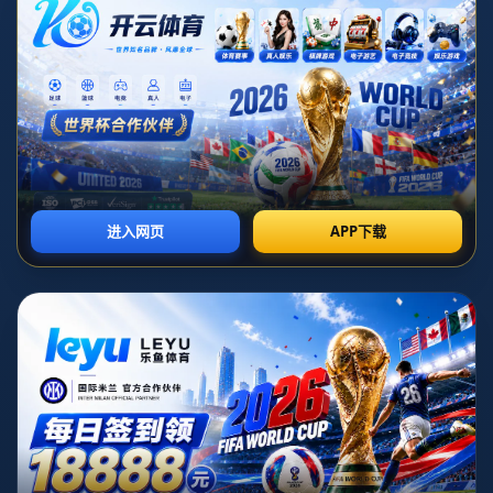
云朝克特在两盘抢七的关键时刻接连失利，最终遗憾止步首轮。这
场比赛既令人惋惜，也为我们揭示了竞技体育的残酷与无限可能。
### **布云朝克特的亮眼表现：争胜欲望与技术潜力**
虽然输掉了比赛，但布云朝克特在整场比赛中表现出的拼搏精神与
技术潜力依旧让人印象深刻。作为中国男子网坛的希望之星，他近
年来的进步是有目共睹的。从底线抽球到网前截击，布云朝克特展
现出了较为全面的技术功底，尤其是在与米克尔森这样经验丰富的
对手对战时，他依然展现了作为年轻选手的韧性与灵活性。
比赛伊始，布云朝克特靠强有力的发球和精准的反拍压制住了米克
尔森的节奏，多次在底线对拉中占据主动权。然而，职业网坛的竞
争远不止于技术层面，心理抗压能力与临场发挥同样决定比赛的胜
负。在两盘的关键时刻，布云朝克特未能把握抢七机会，反而被对
手抓住漏洞，导致最终遗憾落败。