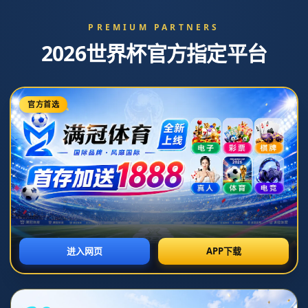
Toggl
navig
首页
> NEWS
NEWS
記者報道：斯圖加特將在不超過3000萬歐
元的費用內簽下翁達夫.
**記者報道：斯圖加特將在不超過3000萬歐元的費用內簽下翁達夫
**
*斯圖加特俱樂部正計劃進行一項引人注目的轉會操作*。根據近期
的報道，這支德甲球隊有望在不超過3000萬歐元的預算內，成功簽
下備受關注的年輕球員翁達夫。這一消息引起了廣泛關注，讓我們