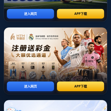
### 經濟考量與轉會策略
在當今的足球市場中，合理的**經濟投入**至關重要。斯圖加特能
以不超過3000萬歐元的價格簽下翁達夫，可以說是精明之舉。考慮
到翁達夫的未來潛力，該筆投資有可能在短期內提高球隊競技水
平，並在長期內帶來經濟回報。其他俱樂部在類似情況下，通常會
設定一個更高的預算，從而使轉會流程更具風險。
此外，斯圖加特的這一舉動也展示了他們在轉會市場中的**靈活策
略**。在保障球隊競爭力的同時，他們始終謹慎評估風險和收益之