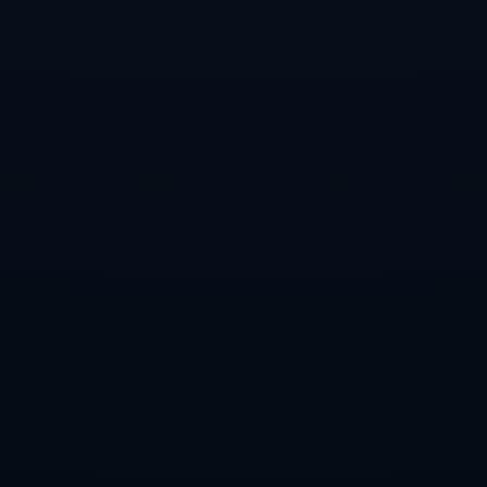
015期彩鱼福彩3D预测：组六复式奖号推荐
Categories
公司新闻
行业资讯
NEWS
追寻足球初心，激燃城市梦想——中国内地现代足
球150周年·梅州足球主题日活动举行.
015期九哥排列三预测：直选冷码解析