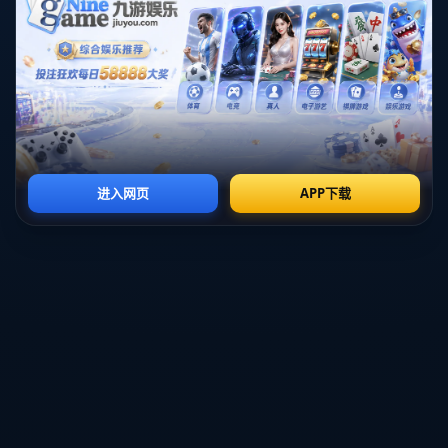
間的平衡。若能成功簽下翁達夫，這將是一筆高性價比的交易，可
能進一步激勵其他俱樂部效仿類似策略。
### 案例分析：類似成功簽約的實例
在分析斯圖加特的轉會策略時，不妨參考其他成功的類似案例。*例
如，莱比锡红牛在過去的一次成功引援中*，用較低的轉會費簽下了
一名潛力球員。最終，這名球員在短短幾個賽季內成為球隊的核心
成員，並在二次轉會中為俱樂部帶來了可觀的經濟收益。
這樣的案例證明，精明的投資策略加上適當的球員潛力評估，通常
能帶來超出預期的回報。若斯圖加特能夠如願簽下翁達夫，他們或
許也能在未來的賽季中複製這種成功模式。
總結來看，斯圖加特對翁達夫的興趣並非空穴來風。他們的計劃不
僅考慮到了即時的球隊需求，還精心評估了長期的經濟回報。這筆
可能的交易無疑是一項動見觀瞻的操作，若最終成功，將為俱樂部