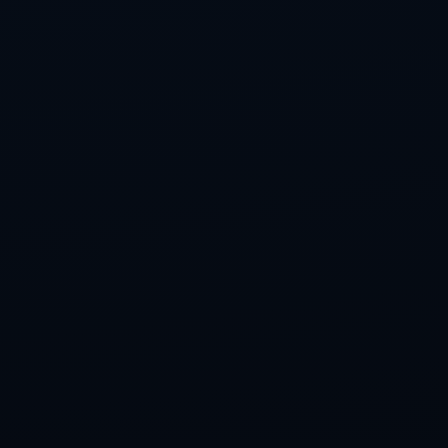
人气太高了！球迷对梅西对阵奥林匹亚两传一射的疯狂
反应！.