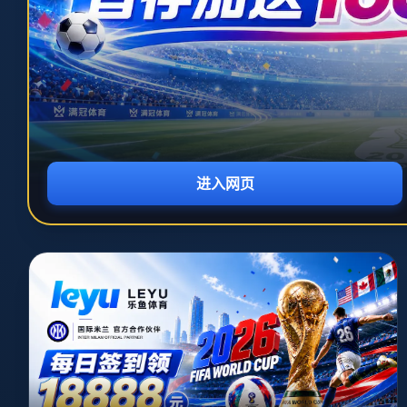
们对比
梅開二度.
**迈阿
蒙特拉出任土耳其國家隊主
帥！曾執教米蘭、羅馬！.
比赛伊
人气太高了！球迷对梅西对
在中场
阵奥林匹亚两传一射的疯狂
然直奔
反应！.
库尔斯克方向战事进程上俄
乌各执一词 带有明显政治谈
判意味.
羽球》安洗莹下週让出女单
第一 无缘达成戴资颖超神纪
录.
阿拉巴 出生於奧地利的皇馬
後衛.
江蘇足球俱樂部宣布停止運