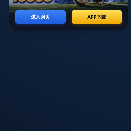
營 解散只是時間問題.
英超第8輪紐卡斯爾2-3熱刺
凱恩傳射孫興慜破門建功.
Contact Us
Contact: 华体会
Phone: 18579831179
Tel: 0371-9358942
E-mail: admin@globe-hthplay.com
Add:云南省红河哈尼族彝族自治州建
水县盘江乡