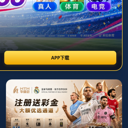
赛细节和球队战略的深思。
密与纽约城的激烈对决**
始，迈阿密国际队表现出色，凭借灵活的战术和默契的配合迅速取得领先
的控制上展现出了极大的侵略性。**阿尔巴的失误**出现在下半场，当
对手脚下，使得纽约城迅速抓住机会打入反超进球。