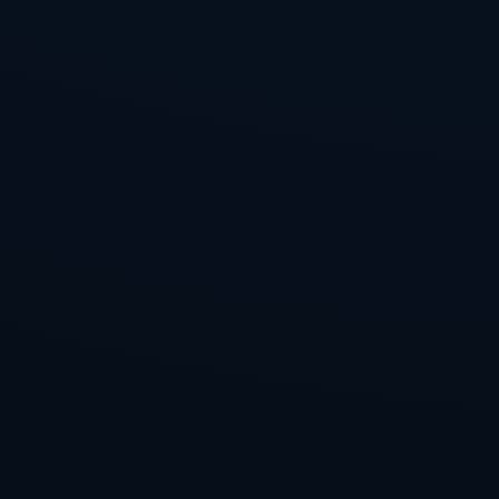
本次比
理训练