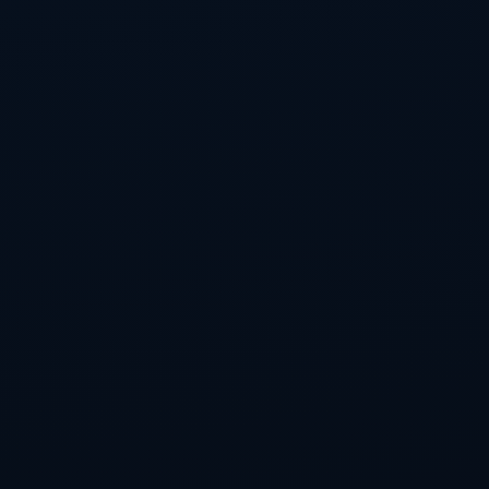
贵的反思机会。从失误中吸取教训，进行战术改革与球员心
的魅力也正在于此。