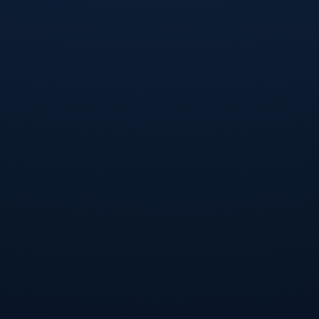
背后的心理与战术分析**
的比赛环境中，球员的心理状态往往会影响其临场发挥。阿尔巴作为迈阿