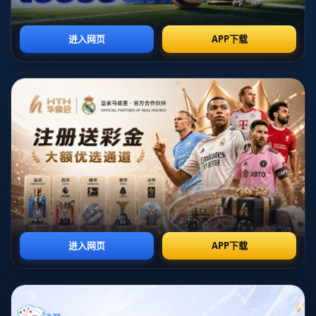
国滑雪项目的发展带来了新的希望。这一成绩展现了中国对冬季运
动态势的高度关注和重视，体现了国家相关部门在提升运动员训练
水平、加大对冬季项目投资上的成果。
回顾过去几年，中国冬季运动的发展取得了显著进展。随着2022年
北京冬奥会的成功举办，中国加速在冰雪项目上的布局和发展。不
仅基础设施得到了改善，更多的国际合作与交流也扩宽了中国运动
员的视野和经验。而刘校辰的表现则体现了这一系列举措的成效。
**国际对比与展望**
尽管中国在男子回转项目上的突破不容忽视，但相较于欧美国家的
传统强项，仍有不少差距。以奥地利、瑞士等国家为例，这些国家
的滑雪传统悠久，选手在回转项目中技术过硬、经验丰富。因此，
刘校辰以及其他中国选手在技术细节和比赛策略上仍需继续提高。