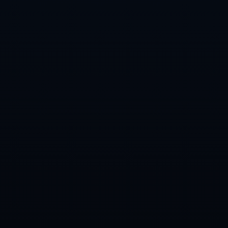
被曝与关晓彤分手后，鹿晗首露面疑喝醉痛哭，邓
超陪他喝酒安慰.
若卡到來破解進攻難題 三鎮俱樂部考慮續約.
Contact Us
Contact: 华体会
Phone: 18579831179
Tel: 0371-9358942
E-mail: admin@globe-hthplay.com
Add:云南省红河哈尼族彝族自治州建水县盘江乡