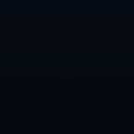
意甲第6輪恩波利1-2羅馬 迪巴拉世界波+傳射建功.
巴塞羅那帶來美食新體驗 推出TIKI-TAKA漢堡等特
色菜品.
仲慧：吸住这口气 一定要胜利.
哈利伯頓坦言曾經的身體語言與態度不佳 他需掌控
自身的能量.
“克拉克森分享穿搭心得，强调充足睡眠的重要性”
官宣！巴塞羅那與阿勞霍續約至2026年.
西乙第35輪阿爾梅裏亞1-1西班牙人 德托馬斯丟點
迪馬塔進球救主.
Contact Us