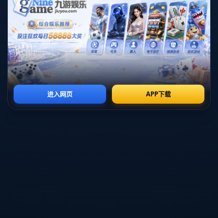
合，具备快速反击和短传渗透的强大能力。这就要求申花在防守时
务必谨慎，以避免任何因失误而导致的漏洞。在中场对抗中，斯卢
茨基需要合理调配资源，进行有效堵截与反抢，为后场减轻压力。