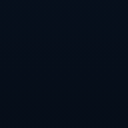
如何在未来的比赛中展现出更为成熟的竞技状态。斯卢茨基能否在
这一场焦点大战中带领上海申花脱颖而出，广大球迷拭目以待。
PREVIOUS：
遼寧內線陣容正面臨老齡化問題 他們正努力尋求
新的內線外援.
NEXT：
西超杯半决赛巴萨出战 数据示红蓝军团难零封.
Related News
014期胡亚楠福彩3D预测：和值解析与奖号推荐
兰德尔表现抢眼：场均22分7板6助，真实命中率破60%
015期成毅福彩3D预测：直选5码复式推荐
全运会男篮：徐杰砍下18分7助攻 广东力克浙江捧杯