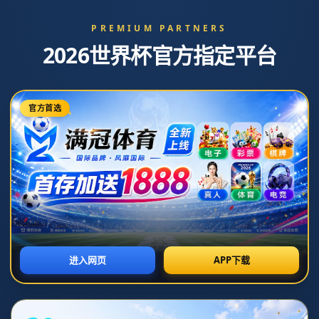
Toggl
navig
首页
> NEWS
NEWS
沪媒：斯卢茨基换人略显保守，申花战国
安能否全身而退要打问号.
**标题：斯卢茨基的保守策略：申花如何与国安对决中全身而退**