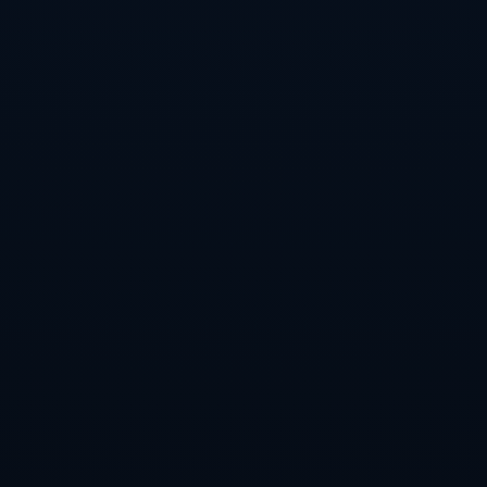
014期胡亚楠福彩3D预测：和值解析与奖号推荐
兰德尔表现抢眼：场均22分7板6助，真实命中率破60%
015期成毅福彩3D预测：直选5码复式推荐
全运会男篮：徐杰砍下18分7助攻 广东力克浙江捧杯
徐杰14分7助赵睿13分7助 广东男篮击败浙江男篮
015期彩鱼福彩3D预测：组六复式奖号推荐
Categories