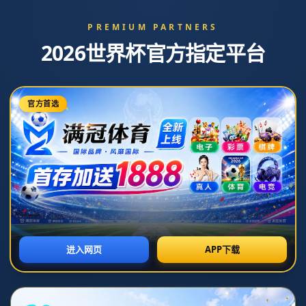
Toggl
navig
首页
> NEWS
NEWS
莫拉塔：丰塞卡的下课让我离开米兰；希
望马竞是今年欧冠冠军.
在足球世界里，转会与教练更迭常常让球迷感到心惊肉跳。近日，
引发广泛讨论的是莫拉塔的离开，他提到丰塞卡的下课是这一转会
背后的重要因素。此外，莫拉塔还表达了对马竞今年夺得欧冠的期
望。这不禁让球迷对这一事件背后的故事充满好奇。
**莫拉塔与米兰的故事为何戛然而止？**