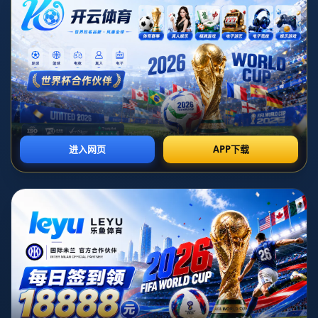
在AC米兰，莫拉塔曾被寄予厚望。他的技术和得分能力让许多球迷
对球队未来充满期待。然而，事情的发展常常出乎意料。据可靠消
息，莫拉塔的离开与米兰主教练丰塞卡的突然下课息息相关。莫拉
塔坦言，**"丰塞卡的战术理念和带队方式让我感到无比契合，他的
离开让我觉得失去了在米兰继续下去的动力。"**这句话透露出，教
练的哲学对球员的心理和表现有着深远的影响。
**丰塞卡和球队的联系**
许多成功的足球队伍背后都有一位明智的指挥者，丰塞卡就是这样
的人。他在执教期间，为米兰带来了新的战术变化和青春活力，这
些都在莫拉塔的表现中得以体现。然而，管理层对丰塞卡未来计划
的不确定性让整个团队感到茫然，最终导致了他与米兰的黯然分
手。通过这一案例，我们可以看到，**"球队平稳发展需要稳定的管
理和明确的领导方向"**，这是保证球队持续成功的关键。