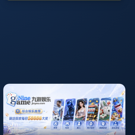
号码更加有依据 而不是完全凭感觉或迷信来决定
维度 所谓奇偶比例 简单来说就是 6个红球中 奇数球和
极端的全奇或全偶组合出现概率极低 而中庸平衡的奇偶分布更符
试图用结构而不是单一号码来约束候选组合