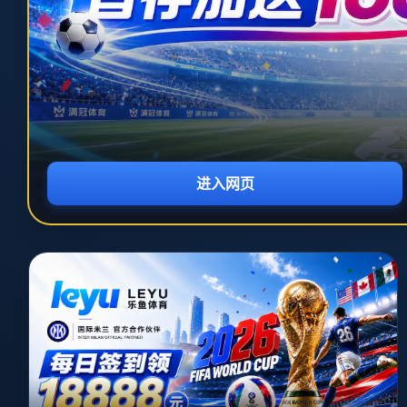
量 尽
德甲：拜仁4-2海登海姆 凱恩
雙響11場17球創歷史.
奇偶比
CBA全明星赛完整阵容：南
在传统
北区各15人，20队均有球员
入选.
偶数球的
合随机
英足總：特裏皮爾違反了投
註規則全球範圍內禁賽10周.
历史数据
足球報：艾克森有可能無緣
亞洲杯陣容.
黃善洪專註國奧！韓國首要
任務選帥大熱門是勒納爾！.
2024歐洲杯官方用球將使用
內置芯片 確保更精確捕捉手
球和越位.
泰山隊球迷因言行失控和拋