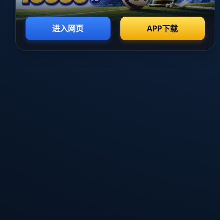
物被拘留.
Contact Us
Contact: 华体会
Phone: 18579831179
Tel: 0371-9358942
在进行
往往围绕
E-mail: admin@globe-hthplay.com
向于向
Add:云南省红河哈尼族彝族自治州建
水县盘江乡
中多次
007
围绕00
化 对于