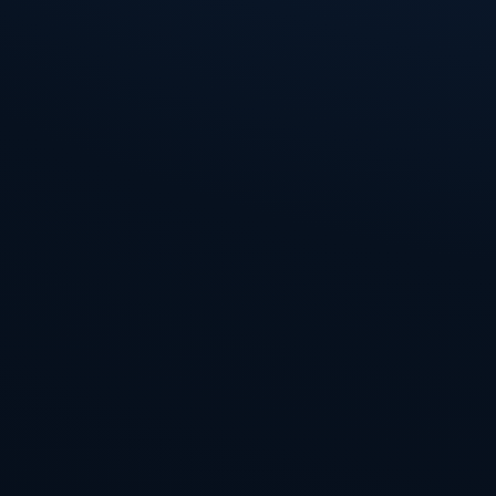
偶 或 
合考量
如何围
一旦确
首先 将
01 03
定类似 
合风险
案例分
以某期类
奇数主导