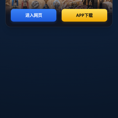
任何一期预测之前 合理回看近阶段的历史开奖号码是必要步骤 当我们梳理最
 3比3 与 4比2 摆动 偶尔会出现 2比4 或 5比1 但持续连续的极端比
平衡方向修正 例如前几期若连续偏向奇数为主 那么后续一期出现偶数占优
被引用作为辅助判断依据 对于007期三少双色球预测来说 正是这种节奏
期三少双色球预测中的结构假设
7期 许多分析者都提出了不同的思路 但三少风格一贯强调 “先定结构 再
本期来说 若前数期已经出现明显的奇数偏多走势 那么在007期中大胆假设