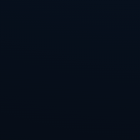
当增加偶
扶正偶
案例分
另一种
5偶 
强随机环
先维持
007
很多人误
全可以设
在每一
也让0