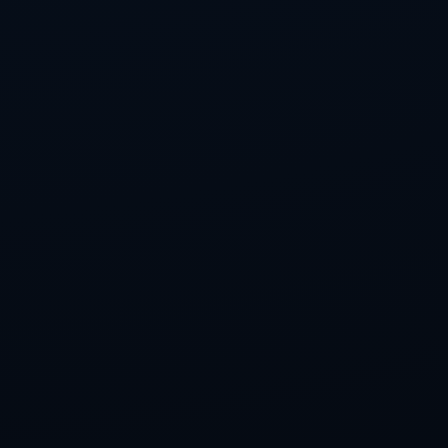
验型玩家喜欢在红球偏向平衡时 让蓝球在奇偶上稍作倾斜
加强风格 对007期而言 如果前几期蓝球已连续开出奇数
对整体方案的补充 真正决定组合轮廓的 依旧是红球奇偶
是绝对确定的答案 通过奇偶比例的梳理 我们能够做到的
端情形 避免在某一区间堆叠过多同类型号码 通过3比3或
一期的投入都应该控制在个人承受范围之内 将分析当作一
偶比例分析和007期三少双色球预测 才真正有意义
：
世锦赛女子3米板决赛：陈艺文、陈佳包揽冠亚军