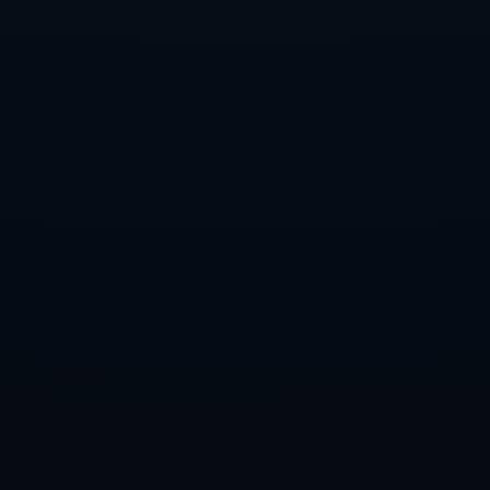
公司新闻
行业资讯
NEWS
库里今日命中2记三分，离4000三分纪录还差43记.
嘉兴要为2万名小学生培训游泳.
[JR热议]Faker暖心举动，KeSPA杯夺冠后礼让peyz
先捧杯
全运会曲棍球：但文独进三球 四川女曲完胜夺冠
國足先後兩位右後衛受傷 鄧涵文能否成為最佳替代
者？.
2022年中超重磅罰單 大連人小將楊博宇被罰禁賽一