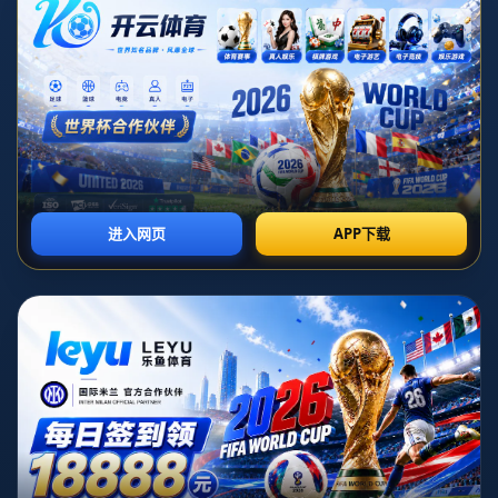
在全球足球市场竞争日益激烈的背景下，各大俱乐部对于管理层的
人才争夺战从未停歇。近日，曼联俱乐部的一则消息震动了整个体
育界——*曼联成功挖角巴黎圣日耳曼的首席营收官，并即将任命他
为俱乐部的新任首席商务官*。此次跨国高管任命不仅显示了曼联对
商业战略的高度重视，更是在全球体育财务运作中埋下了一颗重磅
炸弹。
**曼联的商业转型**
曼联近年来的财务表现和商业拓展一直备受关注。在这个高度商业
化的时代，*球队的财务健康和全球市场地位*同样重要。因此，曼
联此次大胆的高管人事调整，为其商业战略注入了新的活力。这位