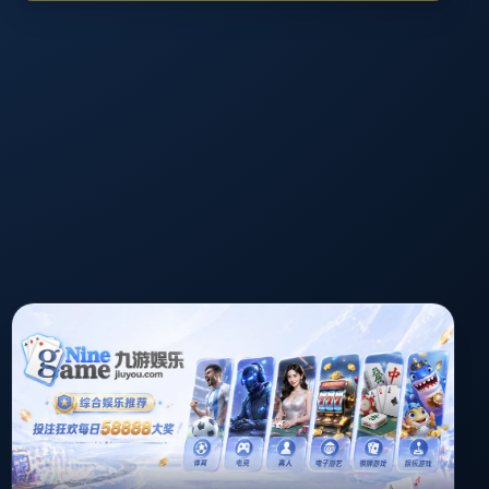
运动。如今，匈牙利和全球体操迷们都在缅怀这位伟大的