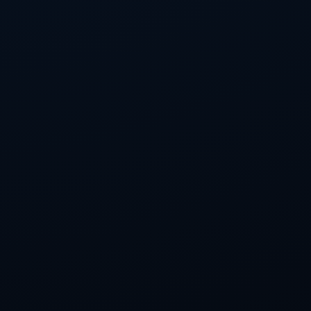
，对年轻一代体操运动员的培养做出了巨大贡献。在她的
不可磨灭的贡献。
精神将永远激励着无数体操爱好者。凯莱蒂以其卓越的表
来的日子里，这种**坚韧不拔**的体育精神将继续传承
橫跨三隊執教主場連續50場不敗！波斯特科格魯達另類
成就！.