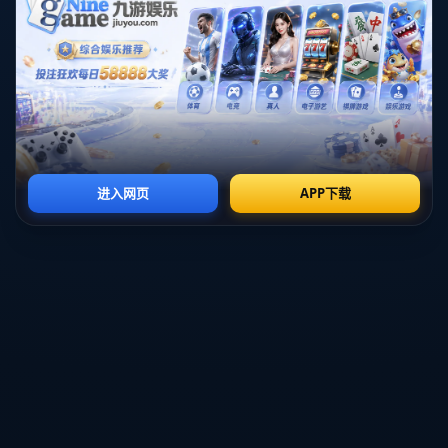
将能够提供他足够的比赛时间，帮助他在关键时刻获得成长。
在足球技术方面，努涅斯的特点十分鲜明。他不仅仅是一名传统意
义上的射手，更是一名全能攻击手。他的跑位灵活，为队友创造空
间，既能组织进攻，又能自己完成射门。这样的球员恰好符合现代
足球对前锋的高要求。若能在曼联这样的豪门中有稳定的上场时
间，他的这些特点将被进一步放大，与队友配合更加熟练，成为球
队核心。
从商业角度来看，签下努涅斯对曼联也有利可图。如今足球俱乐部
不仅要关注球场上的表现，商业价值也是考量的重要指标。努涅斯
具有良好的市场推广潜力，加之其拉美背景，能够吸引更多来自南
美洲的球迷关注，提升曼联在该地区的品牌影响力。
如果利物浦不把握机会，错失培养努涅斯的时机，曼联趁势而上无
疑是明智的选择。正如当年**C罗加盟曼联后的光芒四射**，努涅