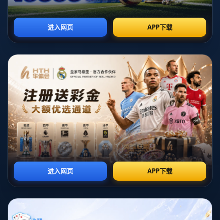
努涅斯在加盟利物浦之前，效力于本菲卡，他在葡超赛场上展现出
的速度、力量以及敏锐的门前嗅觉，使他成为了转会市场上的一颗
**新星**。在利物浦，他被视为球队未来的重要一部分。然而，新
环境的适应以及替补席的竞争，使得努涅斯还没有彻底爆发。然
而，分析近年来英超年轻球员的表现，给他们充足的时间和机会是
持续成功的关键。
**曼联是另一块成才的沃土**。回顾历史，曼联在培养年轻球员方
面积累了丰富的经验。从吉格斯、贝克汉姆到如今的拉什福德，曼
联一直有能力将潜力转化为实力。若努涅斯有机会加盟曼联，红魔