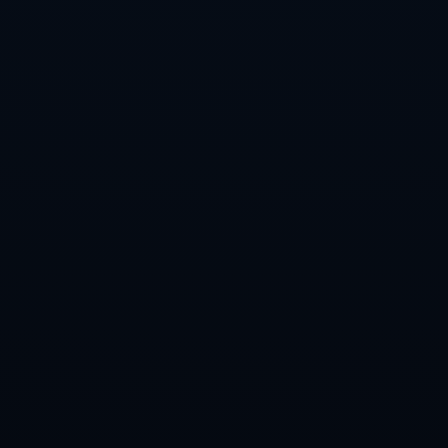
火记：季后赛遇上掘金压力拉满&画面让我身临其
境
（粤港澳大湾区）港珠澳大桥创开通以来春运客流
车流新纪录.
沙特財團宣布放棄收購英超球隊紐卡斯爾 喜鵲豪門
夢破碎.
科爾表示施羅德仍在適應中 他將為我們的勝利做出
貢獻.
泰山隊想衝擊中超冠軍，必須堅持引援，夏季補強
勢在必行.
[亚冬会]开幕式：文艺表演《携手情久长》.
胡金秋26分11個籃板7次助攻 孫銘徽22分5個籃板6
次助攻 楊瀚森僅打上半場 廣廈戰勝青島.