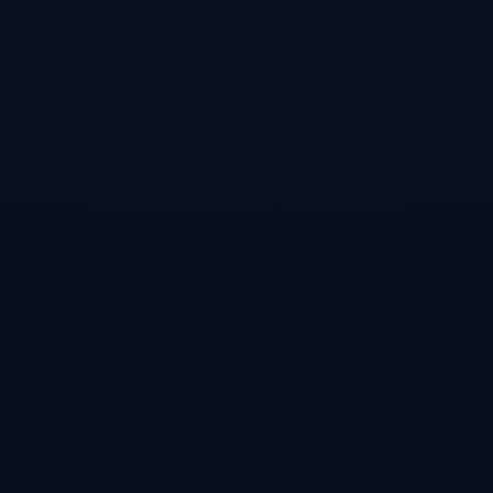
斯也有可能成为下一位在老特拉福德闪耀的明星。相信无论在哪个
俱乐部，努涅斯都将继续努力，兑现属于他的广大潜力。
PREVIOUS：
巴黎圣日耳曼队1-0绝杀摩纳哥队夺法国超级杯冠
军.
NEXT：
納格爾斯曼執教德國隊後要確認戰術安排.
Related News
014期胡亚楠福彩3D预测：和值解析与奖号推荐
兰德尔表现抢眼：场均22分7板6助，真实命中率破60%
015期成毅福彩3D预测：直选5码复式推荐
全运会男篮：徐杰砍下18分7助攻 广东力克浙江捧杯