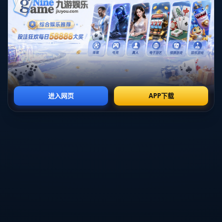
发展。
除了实际的政策分析，**球迷体验**的提升无疑是一个重大的亮
点。试想，有了免票政策，无论是武汉三镇还是青岛西海岸的球
迷，都可以轻松前往对方主场参与观赛。这不仅节省了开支，更为
球迷们提供了一次难得的足球旅行机会。通过亲身感受客场比赛的
激烈气氛，球迷们的足球热情将会得到进一步的燃爆。
此举措，同时还可以看作是俱乐部对抗赛的*另一种形式的交流和合
作*。毕竟，足球比赛不仅仅是球场上的激烈对抗，更是一种文化和
友谊的交流。互免门票政策使得主客场的球迷更加容易互通和互
动，进一步拉近了两队俱乐部以及球迷之间的关系。