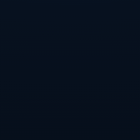
综上所述，**武汉三镇与青岛西海岸足球俱乐部携手推出的互免客
队球迷门票政策**，是一项务实且充满智慧的决定。这一创新举措
不仅展现了两家俱乐部对球迷的满满诚意，更为中国足球的未来发
展开拓了一个新思路。可以预见，在这一政策的带动下，将有更多
球迷走进球场，更多精彩故事也将在绿茵场上涌现。
PREVIOUS：
三名球員戴帽！英超歷史性一天！.
NEXT：
顶级二传对决：刁琳宇快速多变激活边攻！姚迪稳健打
开副攻.
Related News