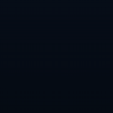
公司新闻
行业资讯
NEWS
2020歐洲杯F組介紹.
落后榜首凯尔特人13分！官方：流浪者主帅克莱门
特下课.
20／21賽季歐冠小組賽第1輪阿賈克斯0-1利物浦 馬
內造烏龍法比尼奧門線解圍.
哈兰德来曼城后对big6场均0.76球算不算虐菜27亮
64回复.
英超第12輪水晶宮1-1熱刺 孫興慜助攻凱恩破門施
盧普補射扳平.