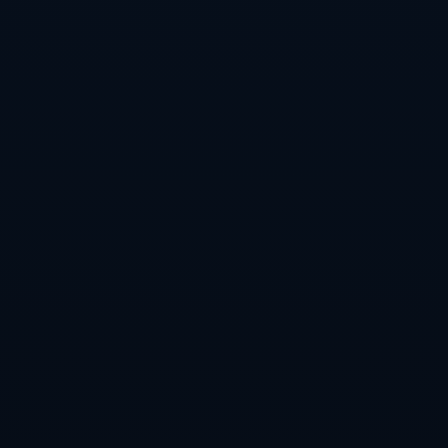
領下進一步調整防守與進攻的銜接。
**案例分析：以基米希與佩萊格里尼的對比為例**，兩人分別象徵
著不同風格的球員特質——基米希更加注重球隊整體協調和中場的
控製，而佩萊格里尼則更傾向於利用個人技術與靈性進攻。這場比
賽中他們的表現值得作為戰術實施的經典案例分析。
### **總結**
**意大利1-1德國的比分或許並不驚艷，但這場碰撞毫無疑問為歐國
聯增添了熱度與話題性。**可以預期，隨著小組賽的進一步推進，
這兩支強隊仍會為榮譽全力拼搏，並為世界足球注入更多激情與驚
喜。
PREVIOUS：
涉跑官买官、收受巨额财物，东莞一交通运输分
局副局长被双开.
NEXT：
打好体教融合“组合拳”!看这所学校如何特色办学.