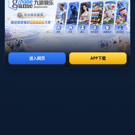
次重要驗證。
上半場雙方均採取穩健的戰術思路，意大利憑藉良好的技術掌控能
力逐漸占據場上主動，而德國則憑借精準的控球和快速反擊威脅對
手防線。然而，雙方在進攻端都未能兌現破門機會——這使得比賽
的前45分鐘略顯平淡，但場上的緊張氣氛卻隨著比賽深入達到高
潮。