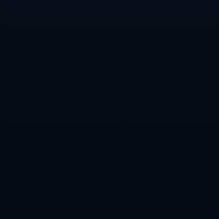
Related News
014期胡亚楠福彩3D预测：和值解析与奖号推荐
兰德尔表现抢眼：场均22分7板6助，真实命中率破60%
015期成毅福彩3D预测：直选5码复式推荐
全运会男篮：徐杰砍下18分7助攻 广东力克浙江捧杯
徐杰14分7助赵睿13分7助 广东男篮击败浙江男篮
015期彩鱼福彩3D预测：组六复式奖号推荐