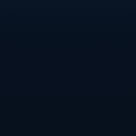
佩萊格里尼的進球不僅讓意大利球迷再度看到希望，也體現了曼奇
尼對年輕球員的發掘能力。作為一名技術型中場，佩萊格里尼的成
長軌跡值得更多期待，他正在意甲和國際比賽中逐步鞏固自己的影
響力。
### **基米希快速扳平，德國展示韌性**
但德國隊的韌性和實力不容忽視。在落後僅僅三分鐘後，德國隊抓
住了一次失守的機會，中場核心**約書亞·基米希**挺身而出，用一
記冷靜而準確的射門將比分扳平。基米希的進球再次證明了他作為
德國隊場上指揮官的重要性，他不僅能穩定控制中場節奏，還能果
斷出擊為球隊建功。
值得注意的是，這次進球背後的策劃與默契體現了德國隊整體戰術
的調整。在彌補中前場缺乏創造力的同時，他們通過快速轉移和有
效的壓制尋找到破門契機。**基米希的進球成為德國隊的象徵：自