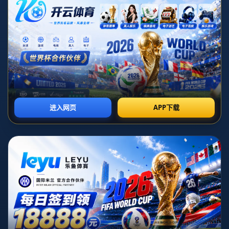
交锋、主客场表现等多方面入手，为您带来全面的比赛预测。
**博洛尼亚近期状态分析**
博洛尼亚近期状态有所起伏。在过去五场比赛中，该队取得了两胜
两平一负的成绩，展现了一定的抗压能力。**该球队的进攻端由阿
瑙托维奇领衔，具备强大的得分能力**。防守方面，博洛尼亚在主
场的表现尤为出色，过去三场意甲主场比赛仅失两球，这无疑是他
们面对蒙扎时最大的信心来源。
**蒙扎的逆袭之旅**
作为意甲新贵，蒙扎本赛季表现不俗。他们在开季阶段的持续上升
势头令人刮目相看。在过去五场比赛中，蒙扎赢下了三场，其中包
括对阵实力强劲的对手，展现了球队的韧性和战术变化潜力。**球
队的核心球员、巴洛特利的发挥是蒙扎能否继续攀升的关键**。他