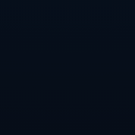
以**伊朗男篮**为例，这支曾多次与中国争夺亚洲冠军的老牌强
队，近年来虽然也步入了阵容老化问题，但内线统治力仍不可小
觑。再看**菲律宾男篮**，他们凭借归化球员的注入与出色的三分
射术，逐渐成为亚洲杯的一匹“黑马”。在2022年的亚洲杯中，菲律
宾曾一度逼近半决赛大门，让其他强队不敢掉以轻心。
面对亚洲众多竞争对手的迅速崛起，中国男篮若想在2025年继续保
持“三甲席位”，**需要在国际赛场上找到更强的自信与表现稳定性
**。
---
### 未来展望：经验与目标并行
无论是老牌劲旅澳大利亚，还是处于转型期的中国男篮，亦或是众
多新锐势力的崛起，2025年的男篮亚洲杯注定精彩纷呈。作为亚洲