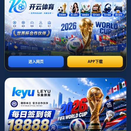
稳打，位列第三。尽管挑战重重，中国队依然展现了顽强的竞争
力，跻身亚洲篮球巅峰之列。
---
### 澳大利亚男篮：霸主地位无可撼动
毫无疑问，**澳大利亚男篮**近年来已称得上亚洲赛场的“一骑绝