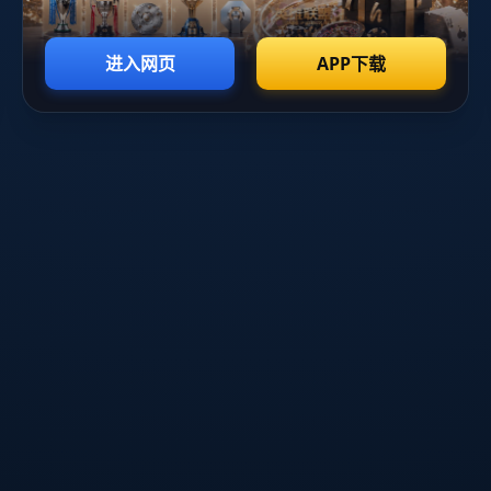
**案例分析：体育界支持平权的典型实例**
年来，职业竞技体育中与社会平权运动交织的案例不胜枚举，凯恩的行动也
彩虹袖标，为LGBTQ+群体发声，还得到了欧足联的公开支持。类似的举
得注意的是，这些运动员的行动往往伴随着争议，但对**公共舆论的教育意
后释放的信息是明确的：体育不应局限于竞技，它同样可以成为**推动社
的英雄，也成为推动全球平权议题的“体育大使”。