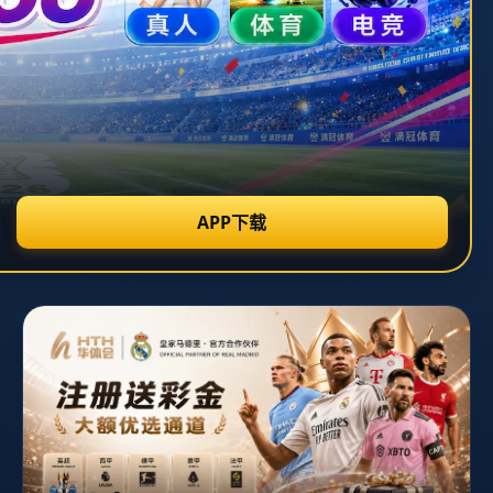
共同记忆，而凯恩的袖标更赋予了这场比赛一道别样的情感色彩。
**凯恩与彩虹袖标：意义深远的表态**
虹袖标，这在足球比赛中并不罕见，但在英德大战这样的焦点赛事中做到
身是**支持LGBTQ+群体的象征**，代表着平等、包容和多样性。在体
象，同时推动社会对多元文化的接纳。
公开声明显得尤为重要。他表示：“足球是世界共同语言，比赛不仅是对球
**用行动支持平等权利的直接体现**，也是在国际舞台上传递英格兰国家
**体育与平权：不只是竞技，更是态度**
，越来越多国际赛事将平权理念融入比赛中，例如欧洲杯期间支持反种族
袖标是这种趋势的延续，也在向外界宣告：竞技体育不仅仅是争夺奖杯，