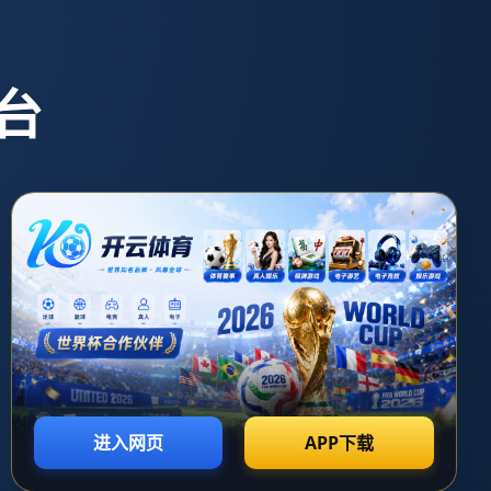
产品中心
新闻中心
联系方式
佩戴彩虹袖標.
队长哈里·凯恩，他宣布将在比赛中佩戴**象征包容与多
出他们对平权和多样性的态度。这场比赛注定会成为今年