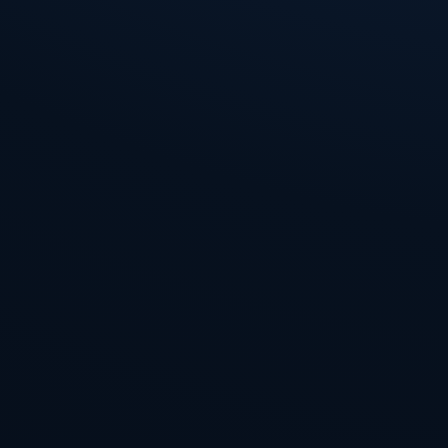
水县盘江乡