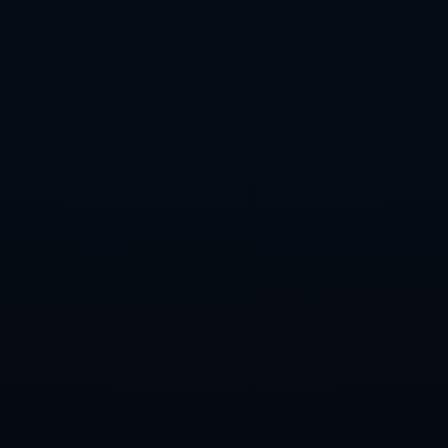
公司新闻
行业资讯
NEWS
滕哈赫：对曼联球迷心存感激 认为自己相当不错.
上海海港對於阿瑙托維奇離隊無明確打算.
国王杯：巴塞罗那亚马尔出场成疑，马德里竞技大
胜两度逃点.
2023女足世界杯贊比亞簡介.
曼联挖角巴黎首席营收官 将任命他为首席商务官.
[网球]德约组合出局 沃达斯科完成最后一舞.