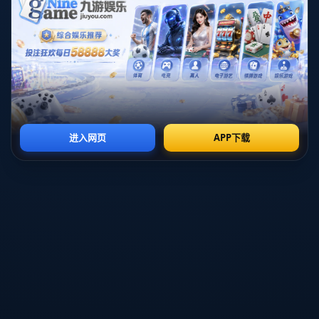
**历史战绩与预测分析：**
从历史交锋来看，阿斯顿维拉在与伊普斯维奇的对战中占有心理优
势，过去几次交锋均保持不败。这一优异的历史战绩无疑会增加维
拉球员的信心，激励着他们在比赛中全力以赴。**考虑到维拉重要
球员的回归和主场优势，预测本场比赛阿斯顿维拉有较大概率取得
胜利**，并可能打出一场超过两球的比赛。
虽然伊普斯维奇在面对维拉时挑战重重，但**一旦伊普斯维奇能够
有效地突破维拉的中场屏障，并把握住仅有的反击机会**，或许能