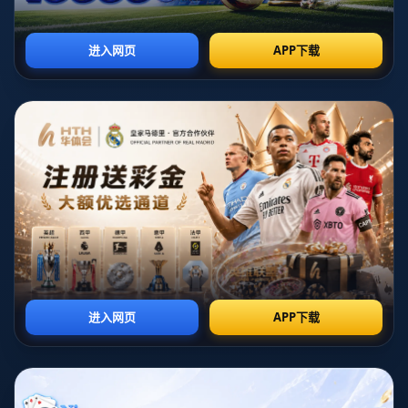
的优势**。这将使维拉在比赛过程中更具竞争力。
**伊普斯维奇的应对策略：**
尽管伊普斯维奇在积分榜上排名靠后，但该队并非没有实力。他们
的顽强防守与快速反击能力在比赛中多次给对手制造麻烦。本场比
赛，伊普斯维奇若想赢得胜利，需在中场控制方面下足功夫，以**
切断阿斯顿维拉进攻与防线之间的联系**。
*伊普斯维奇近几场比赛的表现并不尽如人意*，但球队管理层不断
进行调整，力求在比赛中取得突破。他们或许会在比赛中派上新晋
球员，以冲击维拉的防线。这样的变招是否能起到奇效，将是比赛
的一大看点。