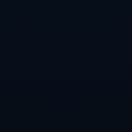
PREVIOUS：
旅俄大熊猫幼崽“喀秋莎”获赠新玩具.
NEXT：
22／23賽季歐冠第4輪頓涅茨克礦工1-1皇家馬德裏 呂
迪格95分鐘流血救皇馬.
Related News
014期胡亚楠福彩3D预测：和值解析与奖号推荐
兰德尔表现抢眼：场均22分7板6助，真实命中率破60%
015期成毅福彩3D预测：直选5码复式推荐
全运会男篮：徐杰砍下18分7助攻 广东力克浙江捧杯
徐杰14分7助赵睿13分7助 广东男篮击败浙江男篮
015期彩鱼福彩3D预测：组六复式奖号推荐