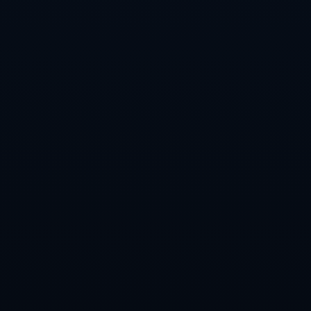
Categories
公司新闻
行业资讯
NEWS
关于西部的一百个“想不到”丨青海的鱼“游”出国门.
高志丹会见世界泳联主席.
【原创】足球推荐：周六003西甲-马洛卡VS皇家贝
蒂斯.