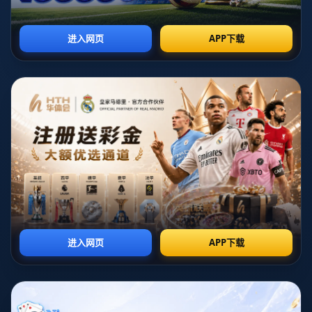
来将为深圳青年人在关键比赛中带来不可预测的节奏变化。*”
### **深圳青年人：立足年轻化策略，稳步崛起**
近年来，深圳青年人始终坚定不移地实施**年轻化与本地化结合的
发展战略**。此次签约田逸梵与甘先灏，进一步表明了俱乐部在培
养青年才俊、优化战术结构方面的决心。
此前，俱乐部在成功引进本土球员后，逐步组建了一支独具风格的
活力阵容。例如，去年深圳青年人曾引进了一名名叫郑昊楠的本地
边锋，他不仅帮助球队在升级附加赛中打入关键进球，更被评为赛
季最佳新人。这一成功案例无疑佐证了深圳青年人在青年球员培养
和再塑价值方面的长远眼光。
田逸梵的加入，将为现有的中场阵容提供强有力的稳定支撑，而甘
先灏则更像是一颗“**潜力股**”，未来可通过经验积累、合作磨合
进一步提升自己的竞技水平。两名球员的互补，为深青的战术打法